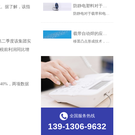
防静电塑料对于载带的作用
高点。据了解，该指
防静电对于载带和电子包装来说是非常的重要，防静电措...
载带自动焊的应用流程
第二季度该集团实
移置凸点形成技术，工艺简单，不需要昂贵设备，成品率...
），税前利润同比增
40%，两项数据
全国服务热线
139-1306-9632