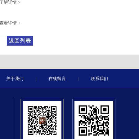
了解详情 >
查看详情 +
返回列表
关于我们
在线留言
联系我们
|
|