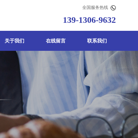
全国服务热线
139-1306-9632
关于我们
在线留言
联系我们
技