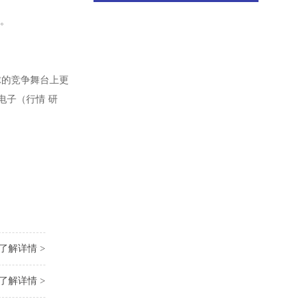
”。
球的竞争舞台上更
电子（行情 研
了解详情 >
了解详情 >