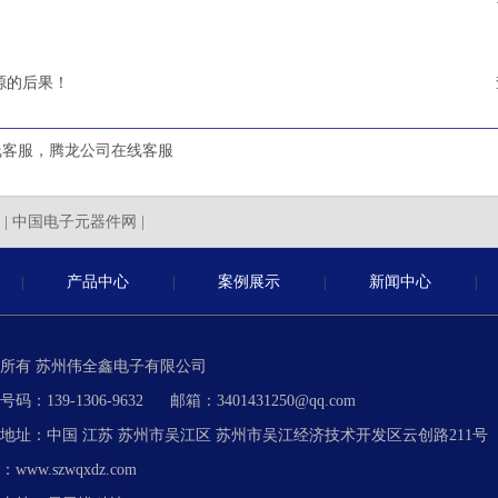
源的后果！
线客服，腾龙公司在线客服
|
中国电子元器件网
|
产品中心
案例展示
新闻中心
|
|
|
|
技术服务
|
|
所有 苏州伟全鑫电子有限公司
码：139-1306-9632 邮箱：3401431250@qq.com
地址：中国 江苏 苏州市吴江区 苏州市吴江经济技术开发区云创路211号
www.szwqxdz.com